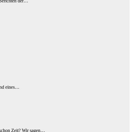
t Berichten der…
rund eines…
 schon Zeit? Wir sagen…