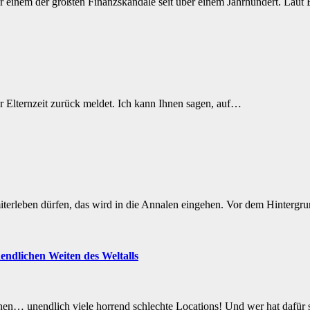
 vor einem der größten Finanzskandale seit über einem Jahrhundert. Lau
der Elternzeit zurück meldet. Ich kann Ihnen sagen, auf…
miterleben dürfen, das wird in die Annalen eingehen. Vor dem Hinterg
endlichen Weiten des Weltalls
en… unendlich viele horrend schlechte Locations! Und wer hat dafür